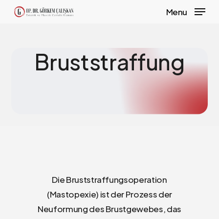
Skip
Menu
to
main
content
Bruststraffung
Die Bruststraffungsoperation
(Mastopexie) ist der Prozess der
Neuformung des Brustgewebes, das