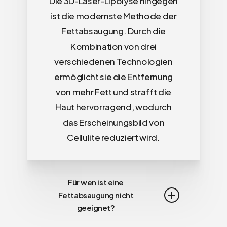
Die 3D-Laser-Lipolyse hingegen
ist die modernste Methode der
Fettabsaugung. Durch die
Kombination von drei
verschiedenen Technologien
ermöglicht sie die Entfernung
von mehr Fett und strafft die
Haut hervorragend, wodurch
das Erscheinungsbild von
Cellulite reduziert wird.
Für wen ist eine
Fettabsaugung nicht
geeignet?