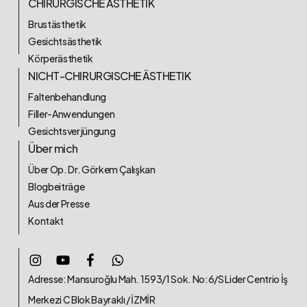
CHIRURGISCHE ÄSTHETIK
Brustästhetik
Gesichtsästhetik
Körperästhetik
NICHT-CHIRURGISCHE ÄSTHETIK
Faltenbehandlung
Filler-Anwendungen
Gesichtsverjüngung
Über mich
Über Op. Dr. Görkem Çalışkan
Blogbeiträge
Aus der Presse
Kontakt
Adresse: Mansuroğlu Mah. 1593/1 Sok. No:6/S Lider Centrio İş
Merkezi C Blok Bayraklı / İZMİR