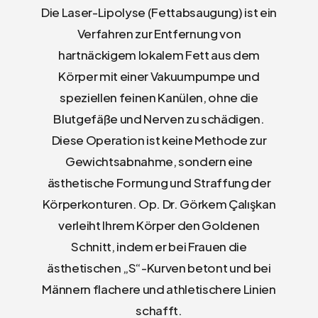
Die Laser-Lipolyse (Fettabsaugung) ist ein
Verfahren zur Entfernung von
hartnäckigem lokalem Fett aus dem
Körper mit einer Vakuumpumpe und
speziellen feinen Kanülen, ohne die
Blutgefäße und Nerven zu schädigen.
Diese Operation ist keine Methode zur
Gewichtsabnahme, sondern eine
ästhetische Formung und Straffung der
Körperkonturen. Op. Dr. Görkem Çalışkan
verleiht Ihrem Körper den Goldenen
Schnitt, indem er bei Frauen die
ästhetischen „S“-Kurven betont und bei
Männern flachere und athletischere Linien
schafft.