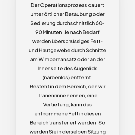
Der Operationsprozess dauert
unter örtlicher Betäubung oder
Sedierung durchschnittlich 60-
90 Minuten. Je nach Bedarf
werden überschüssiges Fett-
und Hautgewebe durch Schnitte
am Wimpernansatz oder an der
Innenseite des Augenlids
(narbenlos) entfernt.
Besteht in dem Bereich, den wir
Tränenrinne nennen, eine
Vertiefung, kann das
entnommene Fett in diesen
Bereich transferiert werden. So
werden Sie in derselben Sitzung