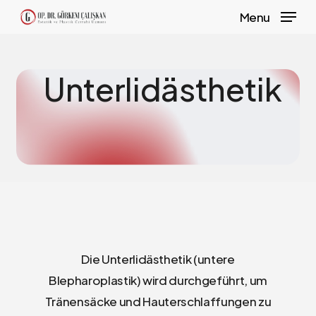
Skip
Menu
to
main
content
Unterlidästhetik
Die Unterlidästhetik (untere
Blepharoplastik) wird durchgeführt, um
Tränensäcke und Hauterschlaffungen zu