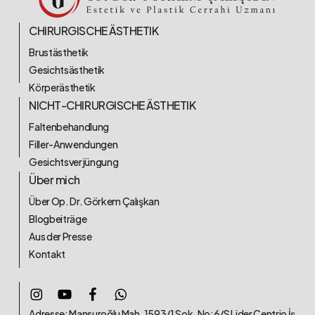
CHIRURGISCHE ÄSTHETIK
Brustästhetik
Gesichtsästhetik
Körperästhetik
NICHT-CHIRURGISCHE ÄSTHETIK
Faltenbehandlung
Filler-Anwendungen
Gesichtsverjüngung
Über mich
Über Op. Dr. Görkem Çalışkan
Blogbeiträge
Aus der Presse
Kontakt
Adresse: Mansuroğlu Mah. 1593/1 Sok. No:6/S Lider Centrio İş